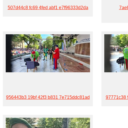
507d44c8 fc69 4fed abf1 e7f96333d2da
7ae
956443b3 19bf 42f3 b831 7e715ddc81ad
97771c38 