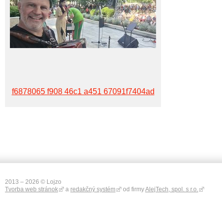
f6878065 f908 46c1 a451 67091f7404ad
2013 – 2026 © Lojzo
Tvorba web stránok
a
redakčný systém
od firmy
AlejTech, spol. s r.o.