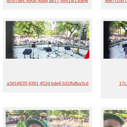
bcf07dec 890b 4bd4 ae17 4841fe13def6
9d67f10d 
a3d16635 4391 452d bde6 b31ffafba3cd
17c