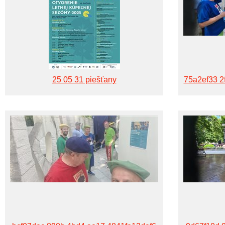
25 05 31 piešťany
75a2ef33 2