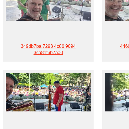
349db7ba 7293 4c86 9094
446
3ca81f6b7aa0