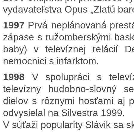
vydavateľstva Opus „Zlatú bar
1997
Prvá neplánovaná prestá
zápase s ružomberskými basket
baby) v televíznej relácií
nemocnici s infarktom.
1998
V spolupráci s televí
televízny hudobno-slovný se
dielov s rôznymi hosťami aj p
odvysielal na Silvestra 1999.
V súťaži popularity Slávik sa s