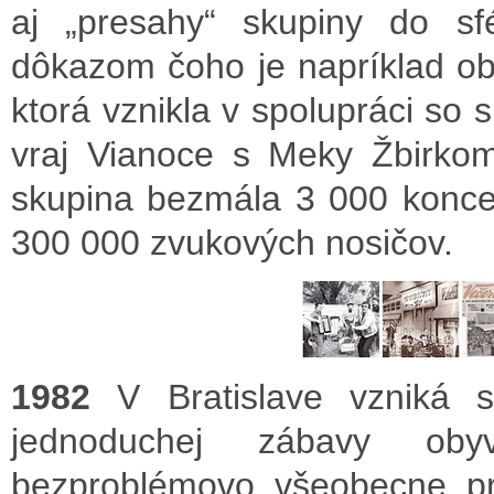
aj „presahy“ skupiny do sf
dôkazom čoho je napríklad ob
ktorá vznikla v spolupráci so
vraj Vianoce s Meky Žbirkom
skupina bezmála 3 000 koncer
300 000 zvukových nosičov.
1982
V Bratislave vzniká s
jednoduchej zábavy obyv
bezproblémovo všeobecne pr