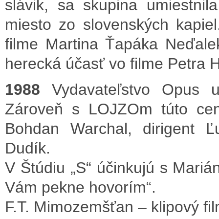
slávik, sa skupina umiestnil
miesto zo slovenských kapiel
filme Martina Ťapáka Neďale
herecká účasť vo filme Petra 
1988
Vydavateľstvo Opus ud
Zároveň s LOJZOm túto cenu
Bohdan Warchal, dirigent Ľu
Dudík.
V Štúdiu „S“ účinkujú s Mar
Vám pekne hovorím“.
F.T. Mimozemšťan – klipový fil