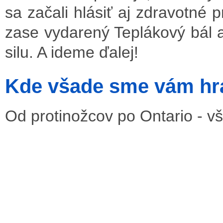
sa začali hlásiť aj zdravotné
zase vydarený Teplákový bál a
silu. A ideme ďalej!
Kde všade sme vám hra
Od protinožcov po Ontario - v