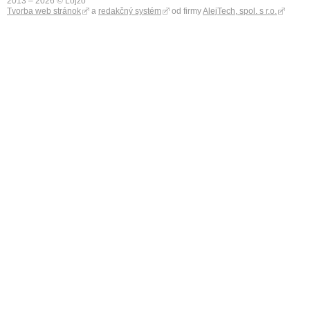
2013 – 2026 © Lojzo
Tvorba web stránok
a
redakčný systém
od firmy
AlejTech, spol. s r.o.