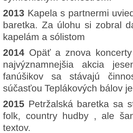
2013
Kapela s partnermi uvied
baretka. Za úlohu si zobra
kapelám a sólistom
2014
Opäť a znova koncerty
najvýznamnejšia akcia jese
fanúšikov sa stávajú činno
súčasťou Teplákových bálov je
2015
Petržalská baretka sa s
folk, country hudby , ale ša
textov.