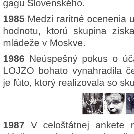
gagu Slovenského.
1985
Medzi raritné ocenenia u
hodnotu, ktorú skupina získa
mládeže v Moskve.
1986
Neúspešný pokus o účasť
LOJZO bohato vynahradila č
je ľúto, ktorý realizovala so sk
1987
V celoštátnej ankete 