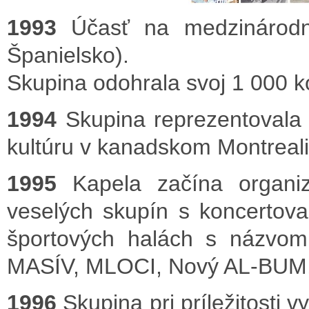
1993
Účasť na medzinárodno
Španielsko).
Skupina odohrala svoj 1 000 k
1994
Skupina reprezentovala 
kultúru v kanadskom Montreali
1995
Kapela začína organizo
veselých skupín s koncertov
športových halách s náz
MASÍV, MLOCI, Nový AL-BUM
1996
Skupina pri príležitosti