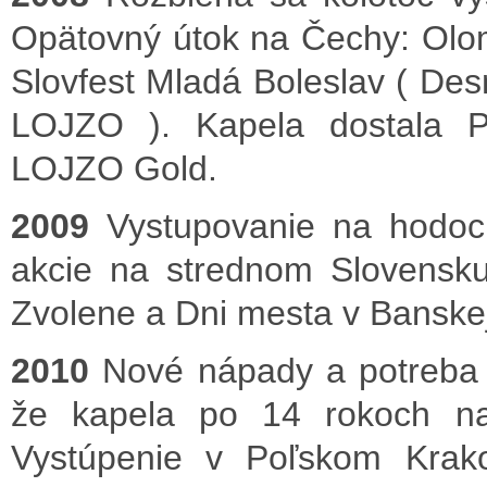
Opätovný útok na Čechy: Olo
Slovfest Mladá Boleslav ( De
LOJZO ). Kapela dostala P
LOJZO Gold.
2009
Vystupovanie na hodoch
akcie na strednom Slovensku
Zvolene a Dni mesta v Banskej B
2010
Nové nápady a potreba pl
že kapela po 14 rokoch n
Vystúpenie v Poľskom Krako