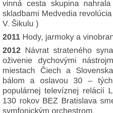
vinná cesta skupina nahral
skladbami Medvedia revolúcia
V. Šikulu )
2011
Hody, jarmoky a vinobra
2012
Návrat strateného syn
oživenie dychovými nástro
miestach Čiech a Slovenska
bálom a oslavou 30 – tých 
populárnej televíznej reláci
130 rokov BEZ Bratislava sme s
symfonickým orchestrom.