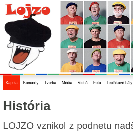
Kapela
Koncerty
Tvorba
Média
Videá
Foto
Teplákové bály
História
LOJZO vznikol z podnetu nadše