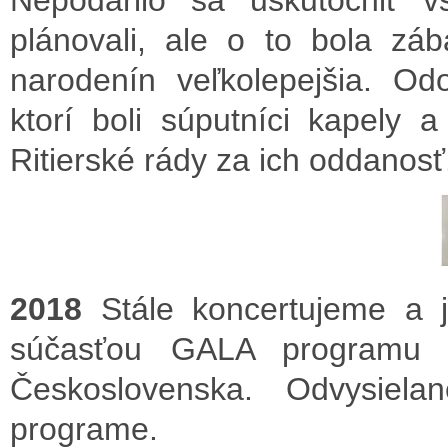
Nepodarilo sa uskutočniť 
plánovali, ale o to bola z
narodenín veľkolepejšia. O
ktorí boli súputníci kapely 
Ritierské rády za ich oddanosť
2018
Stále koncertujeme a 
súčasťou GALA programu pri
Československa. Odvysie
programe
.