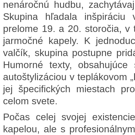
nenáročnú hudbu, zachytávajú
Skupina hľadala inšpiráciu
prelome 19. a 20. storočia, v 
jarmočné kapely. K jednodu
valčík, skupina postupne prid
Humorné texty, obsahujúce s
autoštylizáciou v teplákovom „k
jej špecifických miestach pr
celom svete.
Počas celej svojej existenc
kapelou, ale s profesionálny