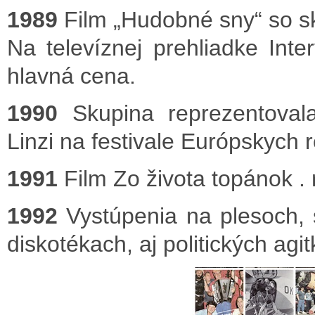
1989
Film „Hudobné sny“ so sk
Na televíznej prehliadke Int
hlavná cena.
1990
Skupina reprezentoval
Linzi na festivale Európskych r
1991
Film Zo života topánok .
1992
Vystúpenia na plesoch, 
diskotékach, aj politických agi