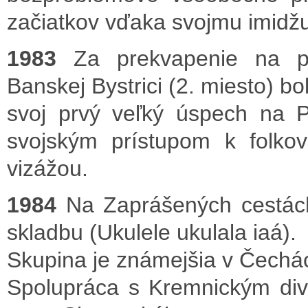
začiatkov vďaka svojmu imidžu,
1983
Za prekvapenie na pr
Banskej Bystrici (2. miesto) 
svoj prvý veľký úspech na P
svojským prístupom k folko
vizážou.
1984
Na Zaprášených cestách
skladbu (Ukulele ukulala iaá).
Skupina je známejšia v Čechá
Spolupráca s Kremnickým di