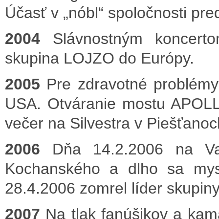
Účasť v „nóbl“ spoločnosti pre
2004
Slávnostným koncertom
skupina LOJZO do Európy.
2005
Pre zdravotné problémy
USA. Otváranie mostu APOLLO
večer na Silvestra v Piešťanoc
2006
Dňa 14.2.2006 na Va
Kochanského a dlho sa mys
28.4.2006 zomrel líder skupi
2007
Na tlak fanúšikov a kam