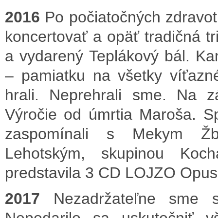
2016
Po počiatočných zdravo
koncertovať a opäť tradičná tr
a vydarený Teplákový bál. Ka
– pamiatku na všetky víťazné
hrali. Neprehrali sme. Na 
Výročie od úmrtia Maroša. S
zaspomínali s Mekym Ž
Lehotským, skupinou Koch
predstavila 3 CD LOJZO Opus
2017
Nezadržateľne sme sa