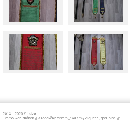
2013 – 2026 © Lojzo
Tvorba web stránok
a
redakčný systém
od firmy
AlejTech, spol. s r.o.