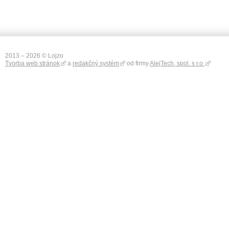
2013 – 2026 © Lojzo
Tvorba web stránok
a
redakčný systém
od firmy
AlejTech, spol. s r.o.