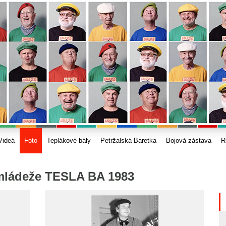
Videá
Foto
Teplákové bály
Petržalská Baretka
Bojová zástava
R
 mládeže TESLA BA 1983