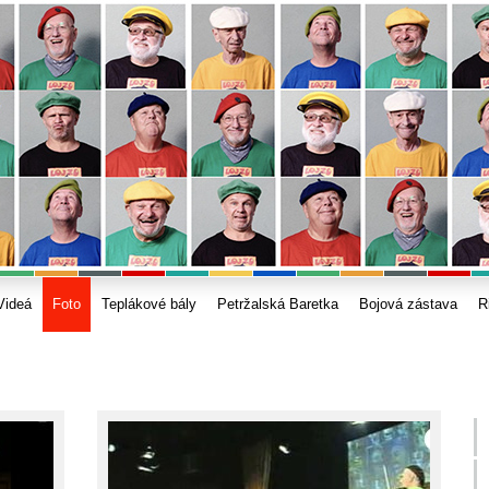
Videá
Foto
Teplákové bály
Petržalská Baretka
Bojová zástava
R