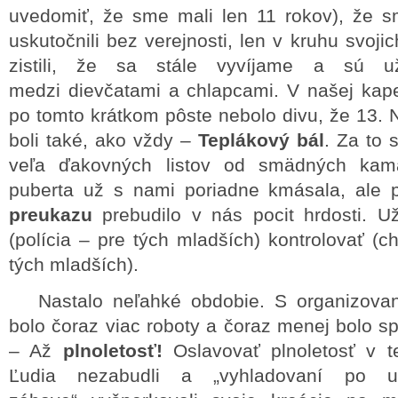
uvedomiť, že sme mali len 11 rokov), že s
uskutočnili bez verejnosti, len v kruhu svoji
zistili, že sa stále vyvíjame a sú už
medzi dievčatami a chlapcami. V našej kapel
po tomto krátkom pôste nebolo divu, že 13. 
boli také, ako vždy –
Teplákový bál
. Za to 
veľa ďakovných listov od smädných kamar
puberta už s nami poriadne kmásala, ale 
preukazu
prebudilo v nás pocit hrdosti. Už
(polícia – pre tých mladších) kontrolovať (
tých mladších).
Nastalo neľahké obdobie. S organizovan
bolo čoraz viac roboty a čoraz menej bolo s
– Až
plnoletosť!
Oslavovať plnoletosť v 
Ľudia nezabudli a „vyhladovaní po u