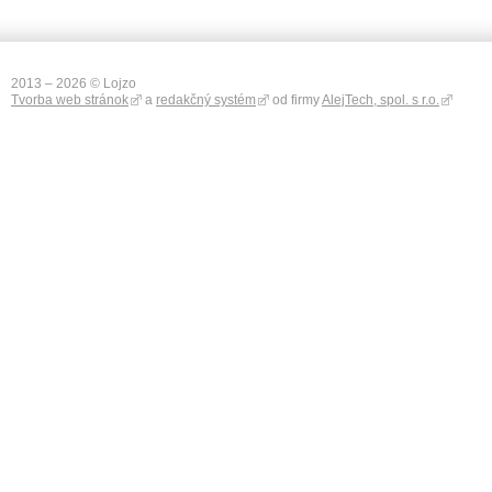
2013 – 2026 © Lojzo
Tvorba web stránok
a
redakčný systém
od firmy
AlejTech, spol. s r.o.