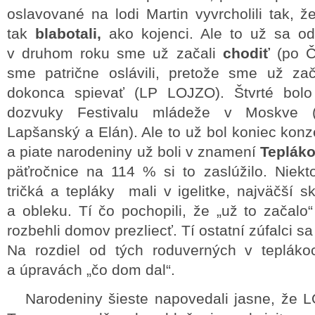
oslavované na lodi Martin vyvrcholili tak, 
tak
blabotali,
ako kojenci. Ale to už sa odpá
v druhom roku sme už začali
chodiť
(po Č
sme patrične oslávili, pretože sme už za
dokonca spievať (LP LOJZO). Štvrté bol
dozvuky Festivalu mládeže v Moskve 
Lapšanský a Elán). Ale to už bol koniec konz
a piate narodeniny už boli v znamení
Teplák
päťročnice na 114 % si to zaslúžilo. Niekto
tričká a tepláky mali v igelitke, najväčší s
a obleku. Tí čo pochopili, že „už to začalo
rozbehli domov prezliecť. Tí ostatní zúfalci sa
Na rozdiel od tých roduverných v teplákoc
a úpravách „čo dom dal“.
Narodeniny šieste napovedali jasne, že 