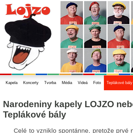
Kapela
Koncerty
Tvorba
Média
Videá
Foto
Teplákové bály
Narodeniny kapely LOJZO nebo
Teplákové bály
Celé to vzniklo spontánne, pretože prvé n