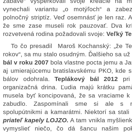
zábave“ vyšperkovali svoje kreácie na m
vynechali variantu „o motýľoch“ a zabe
polnočný striptíz. Veď osemnásť je len raz. A
že sme zase museli rok pauzovať. Dva krí
rozvetvená rodina požadovali svoje:
Veľký Te
To čo presadil Maroš Kochanský: „že Tep
rokov“, sa mu stalo osudným. Ďalšieho sa už 
bál v roku 2007
bola vlastne pocta jemu a Ja
aj umierajúcemu bratislavskému PKO, kde s
bálov odohrala.
Teplákový bál 2012
pri
organizačná drina. Ľudia majú krátku pam
musela byť koncipovaná, že sa vraciame k
zabudlo. Zaspomínali sme si ale s n
spolupútnikmi a kamarátmi. Niektorí sa stali 
priateľ kapely LOJZO
.
A tam vnikla myšlien
vymyslieť niečo, čo dá šancu našim pokr