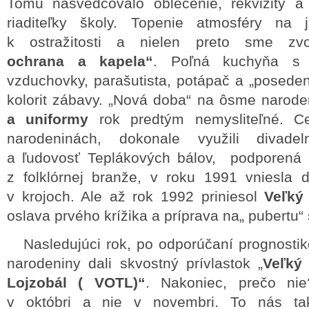
Tomu nasvedčovalo oblečenie, rekvizity a
riaditeľky školy. Topenie atmosféry na
k ostražitosti a nielen preto sme zvol
ochrana a kapela“
. Poľná kuchyňa s 
vzduchovky, parašutista, potápač a „poseden
kolorit zábavy. „Nová doba“ na ôsme narode
a uniformy
rok predtým nemysliteľné. Ce
narodeninách, dokonale využili divadel
a ľudovosť Teplákových bálov, podporená
z folklórnej branže, v roku 1991 vniesla
v krojoch. Ale až rok 1992 priniesol
Veľký
oslava prvého krížika a príprava na„ pubertu“ s
Nasledujúci rok, po odporúčaní prognostik
narodeniny dali skvostný prívlastok „
Veľký
Lojzobál ( VOTL)“
. Nakoniec, prečo ni
v októbri a nie v novembri. To nás tak