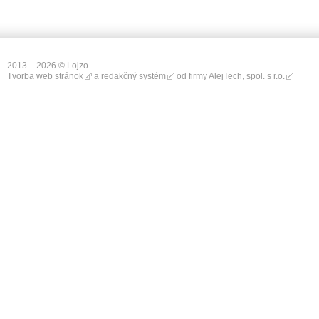
2013 – 2026 © Lojzo
Tvorba web stránok
a
redakčný systém
od firmy
AlejTech, spol. s r.o.