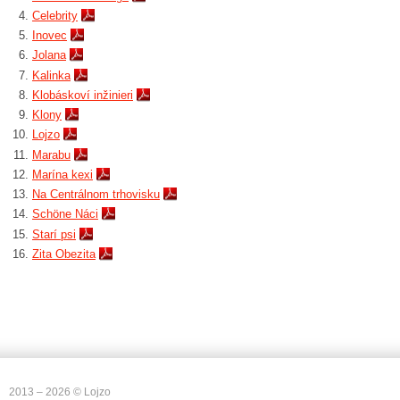
Celebrity
Inovec
Jolana
Kalinka
Klobáskoví inžinieri
Klony
Lojzo
Marabu
Marína kexi
Na Centrálnom trhovisku
Schöne Náci
Starí psi
Zita Obezita
2013 – 2026 © Lojzo