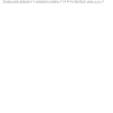
Tvorba web stránok
a
redakčný systém
od firmy
AlejTech, spol. s r.o.