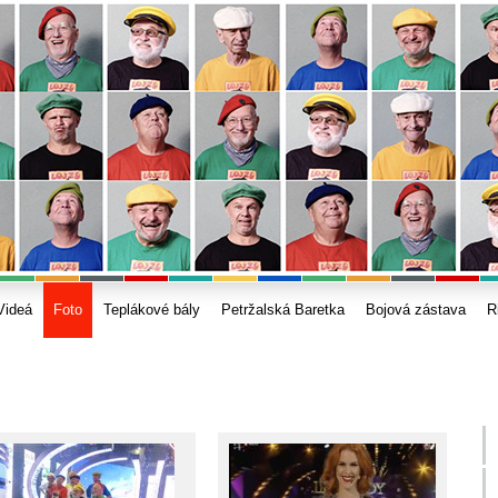
Videá
Foto
Teplákové bály
Petržalská Baretka
Bojová zástava
R