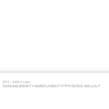
2013 – 2026 © Lojzo
Tvorba web stránok
a
redakčný systém
od firmy
AlejTech, spol. s r.o.