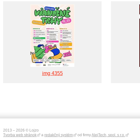
img 4355
2013 – 2026 © Lojzo
Tvorba web stránok
a
redakčný systém
od firmy
AlejTech, spol. s r.o.