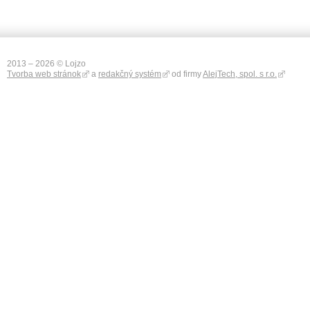
2013 – 2026 © Lojzo
Tvorba web stránok
a
redakčný systém
od firmy
AlejTech, spol. s r.o.