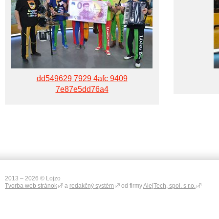
dd549629 7929 4afc 9409
7e87e5dd76a4
2013 – 2026 © Lojzo
Tvorba web stránok
a
redakčný systém
od firmy
AlejTech, spol. s r.o.