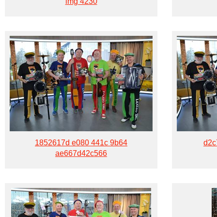
img 4230
1852617d e080 441c 9b64
d2c
ae667d42c566