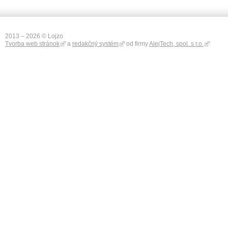
2013 – 2026 © Lojzo
Tvorba web stránok
a
redakčný systém
od firmy
AlejTech, spol. s r.o.