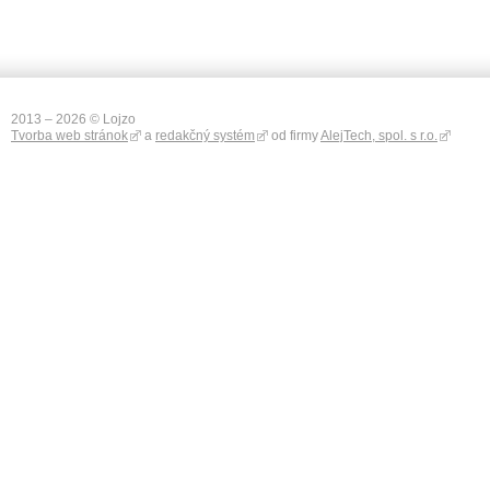
2013 – 2026 © Lojzo
Tvorba web stránok
a
redakčný systém
od firmy
AlejTech, spol. s r.o.