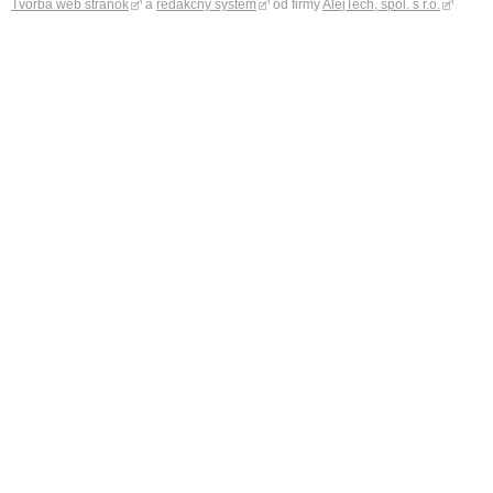
Tvorba web stránok
a
redakčný systém
od firmy
AlejTech, spol. s r.o.