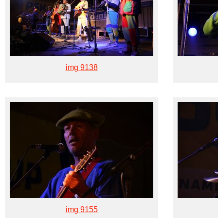
img 9138
img 9155