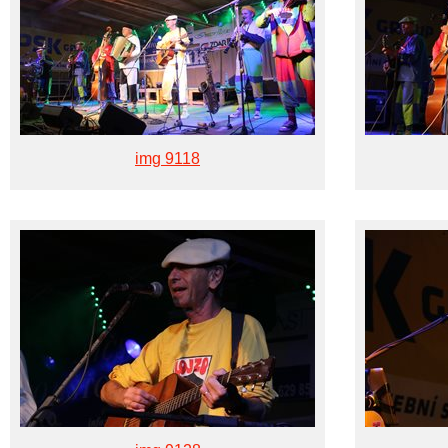
img 9118