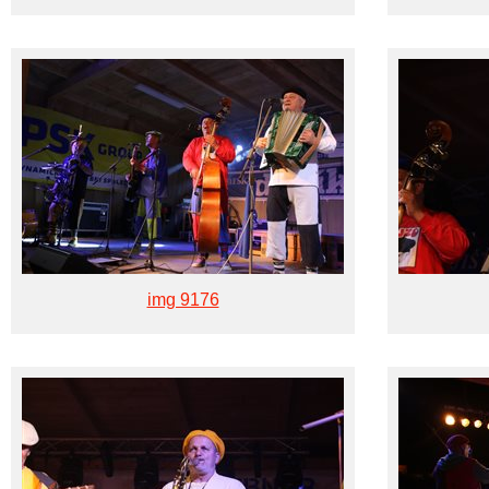
img 9176