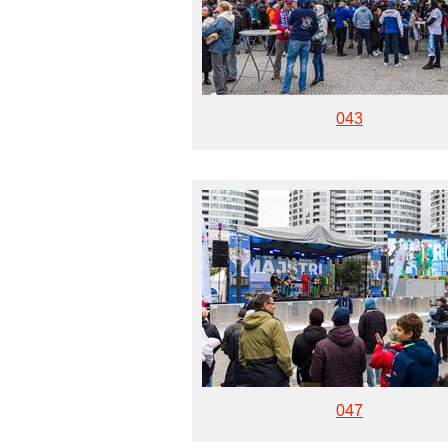
043
047