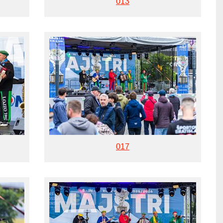
013
017