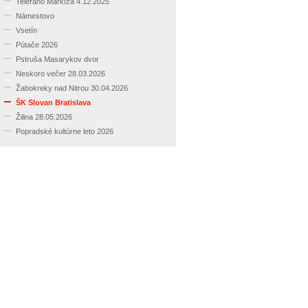
Teleráno Markíza 4.12.2025
Námestovo
Vsetín
Pútače 2026
Pstruša Masarykov dvor
Neskoro večer 28.03.2026
Žabokreky nad Nitrou 30.04.2026
ŠK Slovan Bratislava
Žilina 28.05.2026
Popradské kultúrne leto 2026