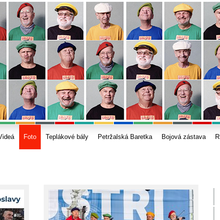
Videá
Foto
Teplákové bály
Petržalská Baretka
Bojová zástava
R