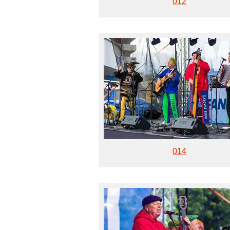
012
014