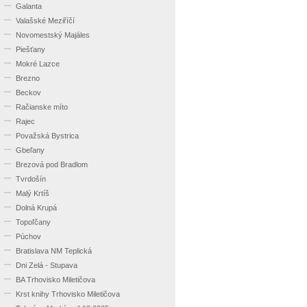
Galanta
Valašské Meziříčí
Novomestský Majáles
Piešťany
Mokré Lazce
Brezno
Beckov
Račianske míto
Rajec
Považská Bystrica
Gbeľany
Brezová pod Bradlom
Tvrdošín
Malý Krtíš
Dolná Krupá
Topoľčany
Púchov
Bratislava NM Teplická
Dni Zelá - Stupava
BA Trhovisko Miletičova
Krst knihy Trhovisko Miletičova