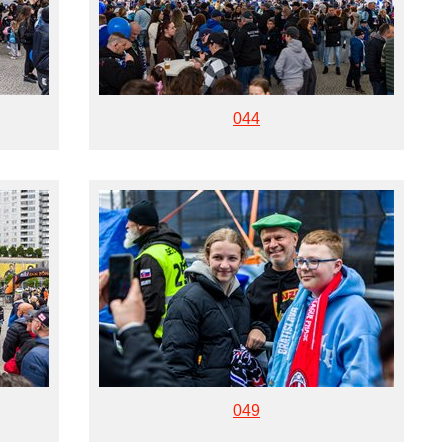
044
049