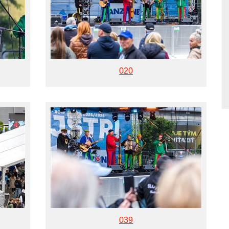
020
039