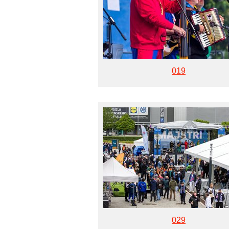
019
029