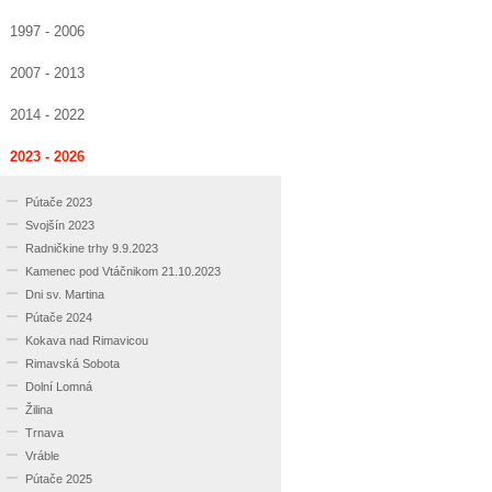
1997 - 2006
2007 - 2013
2014 - 2022
2023 - 2026
Pútače 2023
Svojšín 2023
Radničkine trhy 9.9.2023
Kamenec pod Vtáčnikom 21.10.2023
Dni sv. Martina
Pútače 2024
Kokava nad Rimavicou
Rimavská Sobota
Dolní Lomná
Žilina
Trnava
Vráble
Pútače 2025