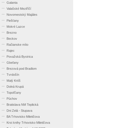
Galanta
Valašské Meziříčí
Novomestský Majáles
Piešťany
Mokré Lazce
Brezno
Beckov
Račianske míto
Rajec
Považská Bystrica
Gbeľany
Brezová pod Bradlom
Tvrdošín
Malý Krtíš
Dolná Krupá
Topoľčany
Púchov
Bratislava NM Teplická
Dni Zelá - Stupava
BA Trhovisko Miletičova
Krst knihy Trhovisko Miletičova