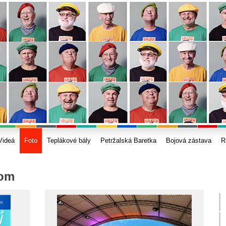
Videá
Foto
Teplákové bály
Petržalská Baretka
Bojová zástava
R
kom