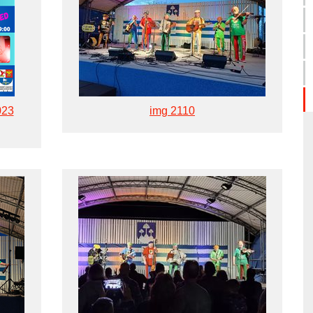
023
img 2110