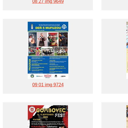
08 27 img 9649
09 01 img 9724