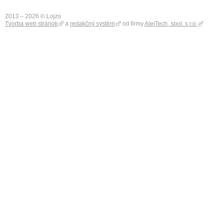
2013 – 2026 © Lojzo
Tvorba web stránok
a
redakčný systém
od firmy
AlejTech, spol. s r.o.