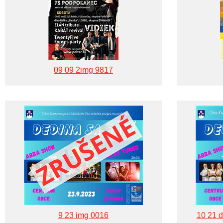
09 09 2img 9817
9 23 img 0016
10 21 d