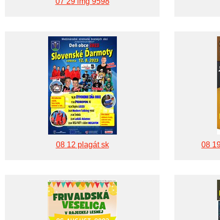
07 29 img 9598
08 12 plagát sk
08 19